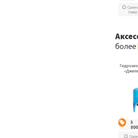
Сравн
товар
Аксес
более
Гидроак
«Джиле
5
80
Срав