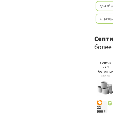
до 4 м³ 
с прину
Септи
более
Септик
из 3
бетонны
колец
22
900
₽