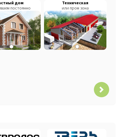
астный дом
Техническая
Септик из 
ваем постоянно
или пром зона