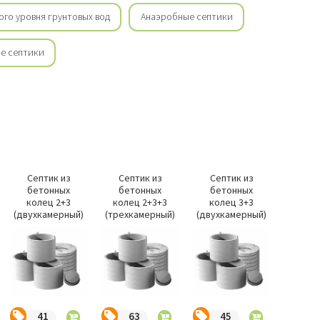
ого уровня грунтовых вод
Анаэробные септики
е септики
Септик из
Септик из
Септик из
бетонных
бетонных
бетонных
колец 2+3
колец 2+3+3
колец 3+3
(двухкамерный)
(трехкамерный)
(двухкамерный)
41
63
45