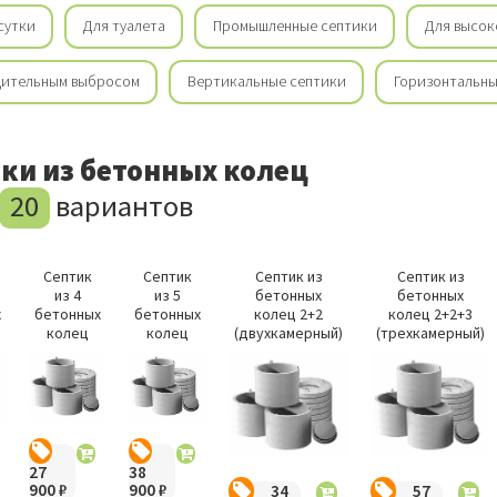
/сутки
Для туалета
Промышленные септики
Для высок
дительным выбросом
Вертикальные септики
Горизонтальны
ки из бетонных колец
20
вариантов
Септик
Септик
Септик из
Септик из
из 4
из 5
бетонных
бетонных
х
бетонных
бетонных
колец 2+2
колец 2+2+3
колец
колец
(двухкамерный)
(трехкамерный)
27
38
900
₽
900
₽
34
57