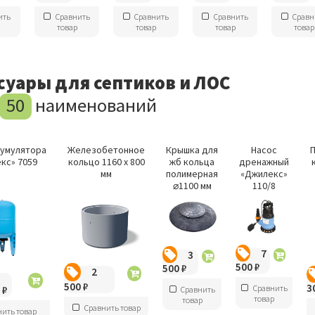
ить
Сравнить
Сравнить
Сравнить
Сравн
товар
товар
товар
товар
суары для септиков и ЛОС
50
наименований
кумулятора
Железобетонное
Крышка для
Насос
кс» 7059
кольцо 1160 х 800
жб кольца
дренажный
мм
полимерная
«Джилекс»
⌀1100 мм
110/8
7
3
500
₽
500
₽
2
500
₽
3
Сравнить
0
₽
Сравнить
товар
товар
Сравнить товар
нить товар