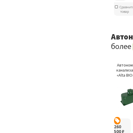
Сравнит
товар
Автон
более
Автоном
канализ
«Alta BIO
260
500
₽