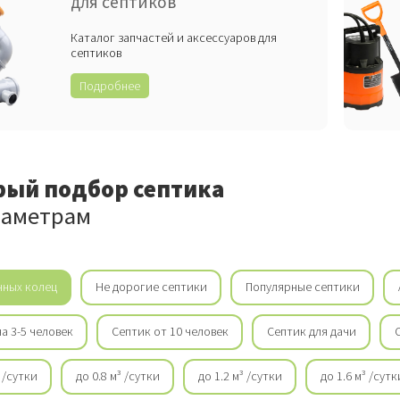
для септиков
Каталог запчастей и аксессуаров для
септиков
Подробнее
рый подбор септика
раметрам
нных колец
Не дорогие септики
Популярные септики
а 3-5 человек
Септик от 10 человек
Септик для дачи
³ /сутки
до 0.8 м³ /сутки
до 1.2 м³ /сутки
до 1.6 м³ /сутк