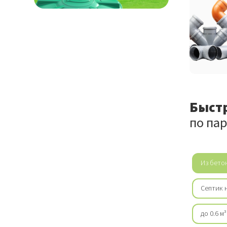
Быст
по па
Из бето
Септик н
до 0.6 м