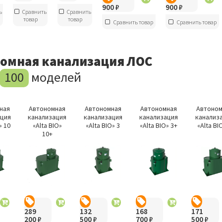
900
₽
900
₽
ь
Сравнить
Сравнить
товар
товар
Сравнить товар
Сравнить товар
омная канализация ЛОС
100
моделей
ная
Автономная
Автономная
Автономная
Автоном
ация
канализация
канализация
канализация
канализ
» 10
«Alta BIO»
«Alta BIO» 3
«Alta BIO» 3+
«Alta BI
10+
289
132
168
171
200
₽
500
₽
700
₽
500
₽