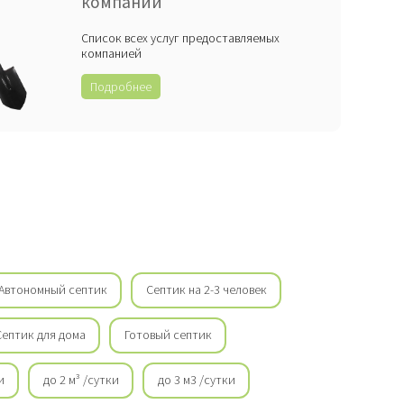
компании
Список всех услуг предоставляемых
компанией
Подробнее
Автономный септик
Септик на 2-3 человек
Септик для дома
Готовый септик
и
до 2 м³ /сутки
до 3 м3 /сутки